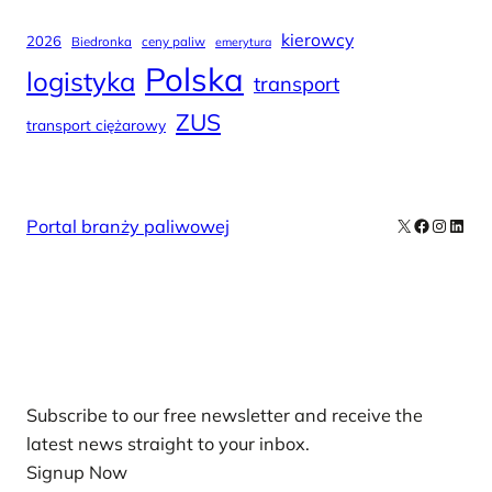
kierowcy
2026
Biedronka
ceny paliw
emerytura
Polska
logistyka
transport
ZUS
transport ciężarowy
X
Facebook
Instag
Linke
Portal branży paliwowej
Our Newsletters
Subscribe to our free newsletter and receive the
latest news straight to your inbox.
Signup Now