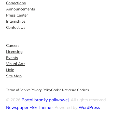
Corrections
Announcements
Press Center
Internships
Contact Us
Explore
Careers
Licensing
Events
Visual Arts
Help
Site Map
Terms of Service
Privacy Policy
Cookie Notice
Ad Choices
© 2026
Portal branży paliwowej
. All rights reserved.
Newspaper FSE Theme
⋅ Powered by
WordPress