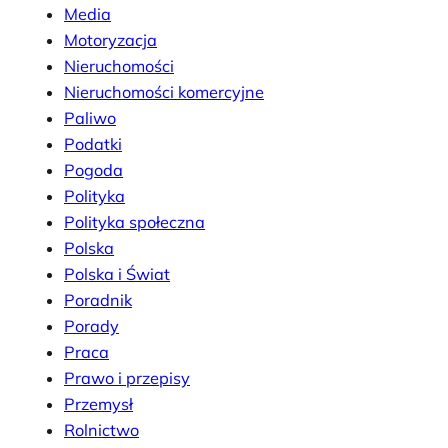
Media
Motoryzacja
Nieruchomości
Nieruchomości komercyjne
Paliwo
Podatki
Pogoda
Polityka
Polityka społeczna
Polska
Polska i Świat
Poradnik
Porady
Praca
Prawo i przepisy
Przemysł
Rolnictwo