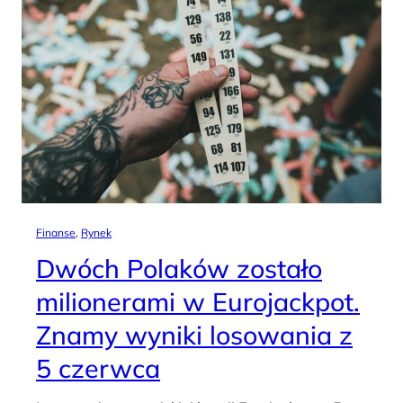
Finanse
, 
Rynek
Dwóch Polaków zostało
milionerami w Eurojackpot.
Znamy wyniki losowania z
5 czerwca