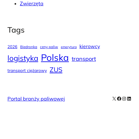
Zwierzęta
Tags
kierowcy
2026
Biedronka
ceny paliw
emerytura
Polska
logistyka
transport
ZUS
transport ciężarowy
X
Facebook
Instag
Linke
Portal branży paliwowej
Our Newsletters