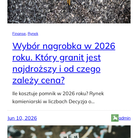
Finanse
, 
Rynek
Wybór nagrobka w 2026
roku. Który granit jest
najdroższy i od czego
zależy cena?
Ile kosztuje pomnik w 2026 roku? Rynek
kamieniarski w liczbach Decyzja o…
Jun 10, 2026
admin