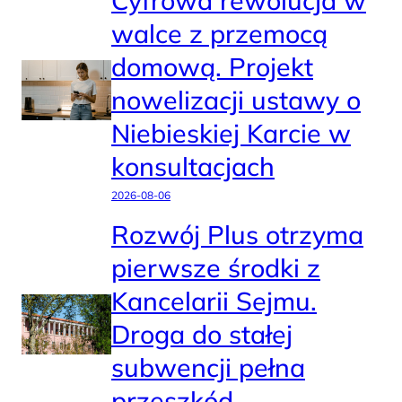
walce z przemocą
domową. Projekt
nowelizacji ustawy o
Niebieskiej Karcie w
konsultacjach
2026-08-06
Rozwój Plus otrzyma
pierwsze środki z
Kancelarii Sejmu.
Droga do stałej
subwencji pełna
przeszkód