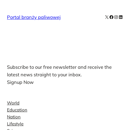
X
Facebook
Instag
Linke
Portal branży paliwowej
Our Newsletters
Subscribe to our free newsletter and receive the
latest news straight to your inbox.
Signup Now
News
World
Education
Nation
Lifestyle