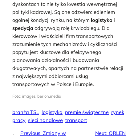
dyskontach to nie tylko kwestia wewnętrznej
polityki kadrowej. Są one odzwierciedleniem
ogólnej kondycji rynku, na którym
logistyka
i
spedycja
odgrywają rolę krwioobiegu. Dla
kierowców i właścicieli firm transportowych
zrozumienie tych mechanizmów i cykliczności
popytu jest kluczowe dla efektywnego
planowania działalności i budowania
długotrwałych, opartych na partnerstwie relacji
z największymi odbiorcami usług
transportowych w Polsce i Europie.
Foto: images.iberion.media
branża TSL
logistyka
premie świąteczne
rynek
pracy
sieci handlowe
transport
←
Previous:
Zmiany w
Next:
ORLEN