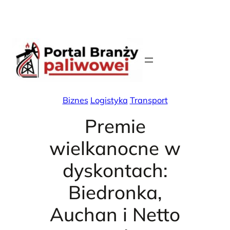
Skip
X
Facebook
Instag
Linke
to
content
Biznes
Logistyka
Transport
Premie
wielkanocne w
dyskontach:
Biedronka,
Auchan i Netto