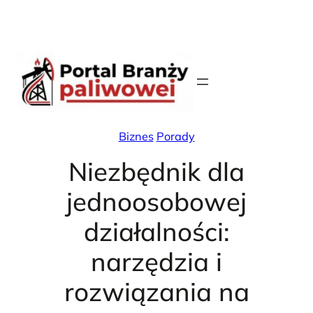
Skip
X
Facebook
Instag
Linke
to
content
Biznes
Porady
Niezbędnik dla
jednoosobowej
działalności:
narzędzia i
rozwiązania na