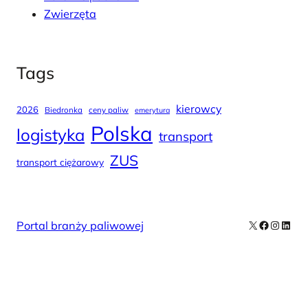
Zwierzęta
Tags
kierowcy
2026
Biedronka
ceny paliw
emerytura
Polska
logistyka
transport
ZUS
transport ciężarowy
X
Facebook
Instag
Linke
Portal branży paliwowej
Our Newsletters