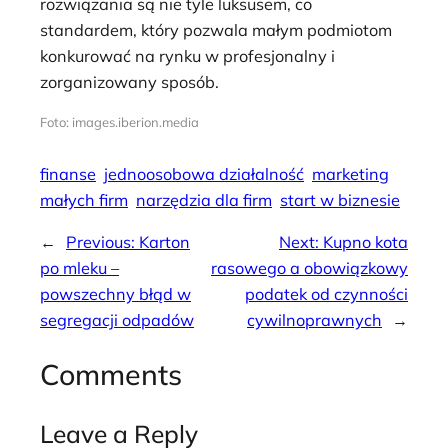
rozwiązania są nie tyle luksusem, co
standardem, który pozwala małym podmiotom
konkurować na rynku w profesjonalny i
zorganizowany sposób.
Foto: images.iberion.media
finanse
jednoosobowa działalność
marketing
małych firm
narzędzia dla firm
start w biznesie
←
Previous:
Karton
Next:
Kupno kota
po mleku –
rasowego a obowiązkowy
powszechny błąd w
podatek od czynności
segregacji odpadów
cywilnoprawnych
→
Comments
Leave a Reply