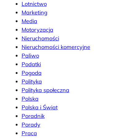
Lotnictwo
Marketing
Media
Motoryzacja
Nieruchomości
Nieruchomości komercyjne
Paliwo
Podatki
Pogoda
Polityka
Polityka społeczna
Polska
Polska i Świat
Poradnik
Porady
Praca