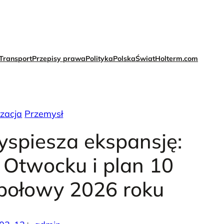
Transport
Przepisy prawa
Polityka
Polska
Świat
Holterm.com
zacja
Przemysł
yspiesza ekspansję:
 Otwocku i plan 10
o połowy 2026 roku