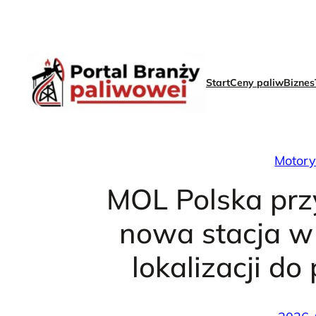
Skip
to
content
Start
Ceny paliw
Biznes
Motory
MOL Polska prz
nowa stacja w
lokalizacji d