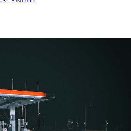
03-13
·
admin
by