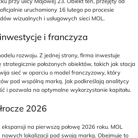
u przy ulicy Majowej 23. Obiekt ten, przejęty od
ficjalnie uruchomiony 16 lutego po procesie
rdów wizualnych i usługowych sieci MOL.
inwestycje i franczyza
odelu rozwoju. Z jednej strony, firma inwestuje
trategicznie położonych obiektów, takich jak stacja
wija sieć w oparciu o model franczyzowy, który
tów pod wspólną marką. Jak podkreślają analitycy
ność i pozwala na optymalne wykorzystanie kapitału.
łrocze 2026
an ekspansji na pierwszą połowę 2026 roku. MOL
 nowych lokalizacji pod swoją marką. Obejmuje to