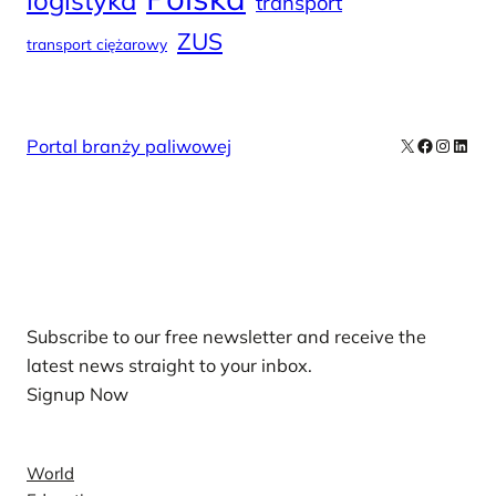
logistyka
transport
ZUS
transport ciężarowy
X
Facebook
Instag
Linke
Portal branży paliwowej
Our Newsletters
Subscribe to our free newsletter and receive the
latest news straight to your inbox.
Signup Now
News
World