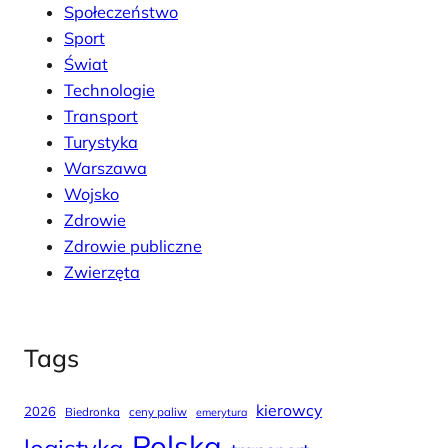
Społeczeństwo
Sport
Świat
Technologie
Transport
Turystyka
Warszawa
Wojsko
Zdrowie
Zdrowie publiczne
Zwierzęta
Tags
kierowcy
2026
Biedronka
ceny paliw
emerytura
Polska