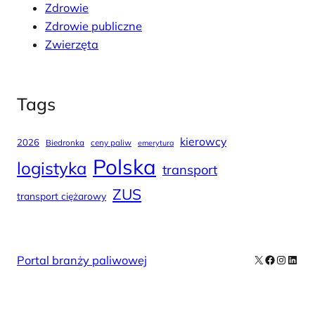
Zdrowie
Zdrowie publiczne
Zwierzęta
Tags
kierowcy
2026
Biedronka
ceny paliw
emerytura
Polska
logistyka
transport
ZUS
transport ciężarowy
X
Facebook
Instag
Linke
Portal branży paliwowej