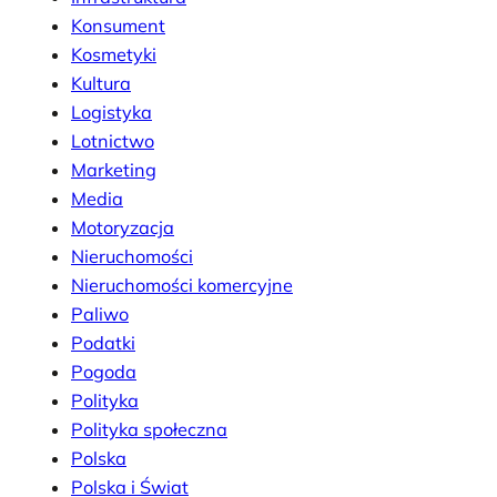
Konsument
Kosmetyki
Kultura
Logistyka
Lotnictwo
Marketing
Media
Motoryzacja
Nieruchomości
Nieruchomości komercyjne
Paliwo
Podatki
Pogoda
Polityka
Polityka społeczna
Polska
Polska i Świat