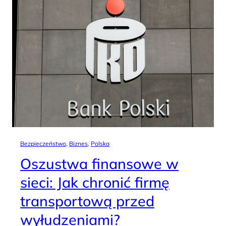
Bezpieczeństwo
, 
Biznes
, 
Polska
Oszustwa finansowe w
sieci: Jak chronić firmę
transportową przed
wyłudzeniami?