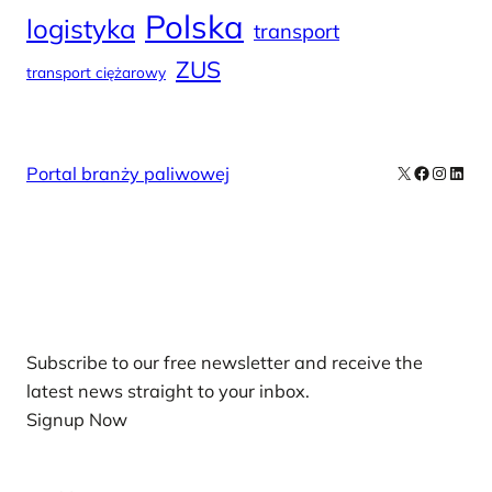
Polska
logistyka
transport
ZUS
transport ciężarowy
X
Facebook
Instag
Linke
Portal branży paliwowej
Our Newsletters
Subscribe to our free newsletter and receive the
latest news straight to your inbox.
Signup Now
News