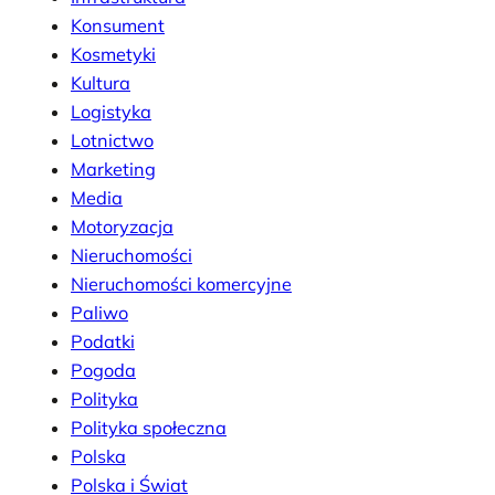
Konsument
Kosmetyki
Kultura
Logistyka
Lotnictwo
Marketing
Media
Motoryzacja
Nieruchomości
Nieruchomości komercyjne
Paliwo
Podatki
Pogoda
Polityka
Polityka społeczna
Polska
Polska i Świat