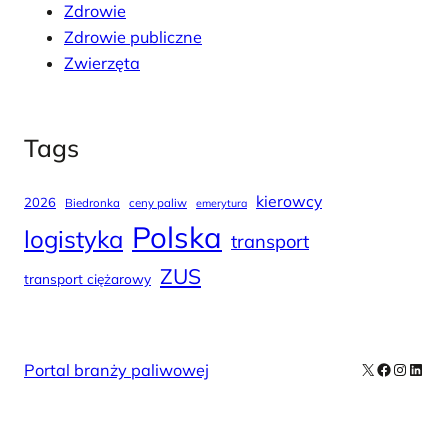
Zdrowie
Zdrowie publiczne
Zwierzęta
Tags
kierowcy
2026
Biedronka
ceny paliw
emerytura
Polska
logistyka
transport
ZUS
transport ciężarowy
X
Facebook
Instag
Linke
Portal branży paliwowej