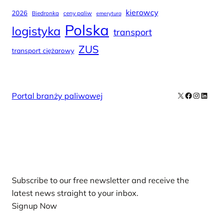
kierowcy
2026
Biedronka
ceny paliw
emerytura
Polska
logistyka
transport
ZUS
transport ciężarowy
X
Facebook
Instag
Linke
Portal branży paliwowej
Our Newsletters
Subscribe to our free newsletter and receive the
latest news straight to your inbox.
Signup Now
News