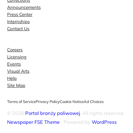
Corrections
Announcements
Press Center
Internships
Contact Us
Explore
Careers
Licensing
Events
Visual Arts
Help
Site Map
Terms of Service
Privacy Policy
Cookie Notice
Ad Choices
© 2026
Portal branży paliwowej
. All rights reserved.
Newspaper FSE Theme
⋅ Powered by
WordPress