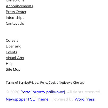
Corrections
Announcements
Press Center
Internships
Contact Us
Explore
Careers
Licensing
Events
Visual Arts
Help
Site Map
Terms of Service
Privacy Policy
Cookie Notice
Ad Choices
© 2026
Portal branży paliwowej
. All rights reserved.
Newspaper FSE Theme
⋅ Powered by
WordPress