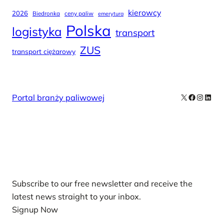
kierowcy
2026
Biedronka
ceny paliw
emerytura
Polska
logistyka
transport
ZUS
transport ciężarowy
X
Facebook
Instag
Linke
Portal branży paliwowej
Our Newsletters
Subscribe to our free newsletter and receive the
latest news straight to your inbox.
Signup Now
News