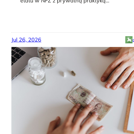
etatu w NFZ z prywatną praktyką…
Jul 26, 2026