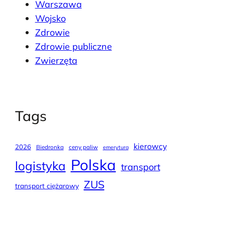
Warszawa
Wojsko
Zdrowie
Zdrowie publiczne
Zwierzęta
Tags
kierowcy
2026
Biedronka
ceny paliw
emerytura
Polska
logistyka
transport
ZUS
transport ciężarowy