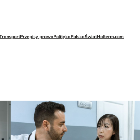
Transport
Przepisy prawa
Polityka
Polska
Świat
Holterm.com