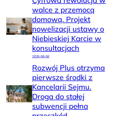
Cyfrowa rewolucja w
walce z przemocą
domową. Projekt
nowelizacji ustawy o
Niebieskiej Karcie w
konsultacjach
2026-08-06
Rozwój Plus otrzyma
pierwsze środki z
Kancelarii Sejmu.
Droga do stałej
subwencji pełna
przeszkód