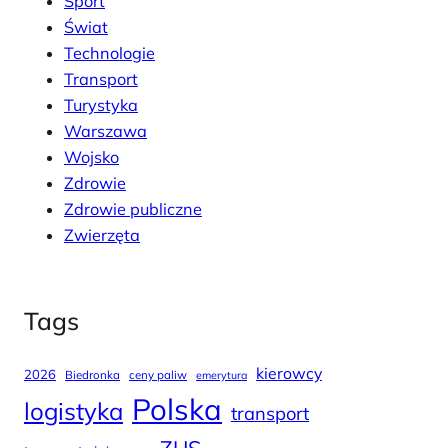
Sport
Świat
Technologie
Transport
Turystyka
Warszawa
Wojsko
Zdrowie
Zdrowie publiczne
Zwierzęta
Tags
kierowcy
2026
Biedronka
ceny paliw
emerytura
Polska
logistyka
transport