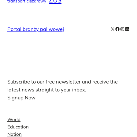
ZUS
transport ciężarowy
X
Facebook
Instag
Linke
Portal branży paliwowej
Our Newsletters
Subscribe to our free newsletter and receive the
latest news straight to your inbox.
Signup Now
News
World
Education
Nation