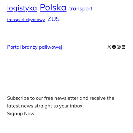
Polska
logistyka
transport
ZUS
transport ciężarowy
X
Facebook
Instag
Linke
Portal branży paliwowej
Our Newsletters
Subscribe to our free newsletter and receive the
latest news straight to your inbox.
Signup Now
News