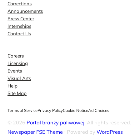
Corrections
Announcements
Press Center
Internships
Contact Us
Explore
Careers
Licensing
Events
Visual Arts
Help
Site Map
Terms of Service
Privacy Policy
Cookie Notice
Ad Choices
© 2026
Portal branży paliwowej
. All rights reserved.
Newspaper FSE Theme
⋅ Powered by
WordPress