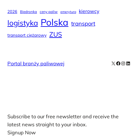
kierowcy
2026
Biedronka
ceny paliw
emerytura
Polska
logistyka
transport
ZUS
transport ciężarowy
X
Facebook
Instag
Linke
Portal branży paliwowej
Our Newsletters
Subscribe to our free newsletter and receive the
latest news straight to your inbox.
Signup Now