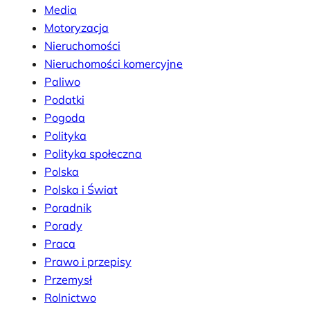
Media
Motoryzacja
Nieruchomości
Nieruchomości komercyjne
Paliwo
Podatki
Pogoda
Polityka
Polityka społeczna
Polska
Polska i Świat
Poradnik
Porady
Praca
Prawo i przepisy
Przemysł
Rolnictwo