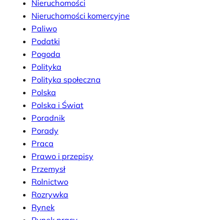
Nieruchomości
Nieruchomości komercyjne
Paliwo
Podatki
Pogoda
Polityka
Polityka społeczna
Polska
Polska i Świat
Poradnik
Porady
Praca
Prawo i przepisy
Przemysł
Rolnictwo
Rozrywka
Rynek
Rynek pracy