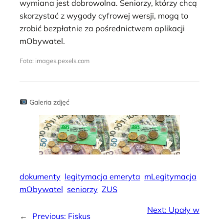
wymiana jest dobrowolna. Seniorzy, którzy chcą
skorzystać z wygody cyfrowej wersji, mogą to
zrobić bezpłatnie za pośrednictwem aplikacji
mObywatel.
Foto: images.pexels.com
Galeria zdjęć
dokumenty
legitymacja emeryta
mLegitymacja
mObywatel
seniorzy
ZUS
Next:
Upały w
←
Previous:
Fiskus