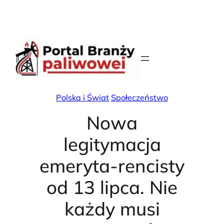
Skip
X
Facebook
Instag
Linke
to
content
Polska i Świat
Społeczeństwo
Nowa
legitymacja
emeryta-rencisty
od 13 lipca. Nie
każdy musi