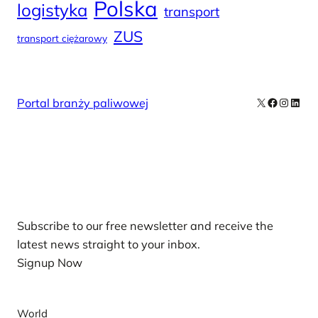
Polska
logistyka
transport
ZUS
transport ciężarowy
X
Facebook
Instag
Linke
Portal branży paliwowej
Our Newsletters
Subscribe to our free newsletter and receive the
latest news straight to your inbox.
Signup Now
News
World