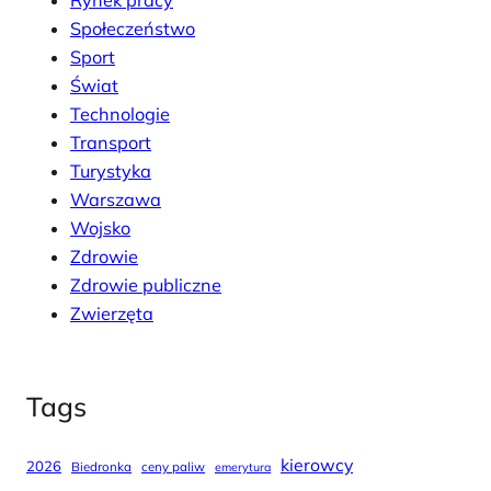
Społeczeństwo
Sport
Świat
Technologie
Transport
Turystyka
Warszawa
Wojsko
Zdrowie
Zdrowie publiczne
Zwierzęta
Tags
kierowcy
2026
Biedronka
ceny paliw
emerytura