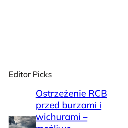
X
Facebook
Instagra
LinkedI
Editor Picks
Ostrzeżenie RCB
przed burzami i
wichurami –