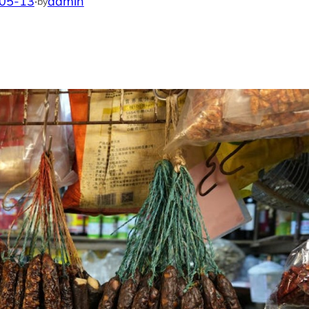
05-13
·
admin
by