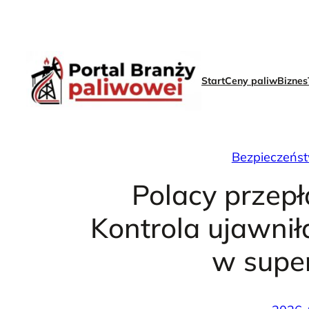
Skip
to
content
Start
Ceny paliw
Biznes
Bezpieczeńs
Polacy przepł
Kontrola ujawnił
w supe