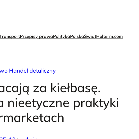
Transport
Przepisy prawa
Polityka
Polska
Świat
Holterm.com
two
Handel detaliczny
acają za kiełbasę.
a nieetyczne praktyki
rmarketach