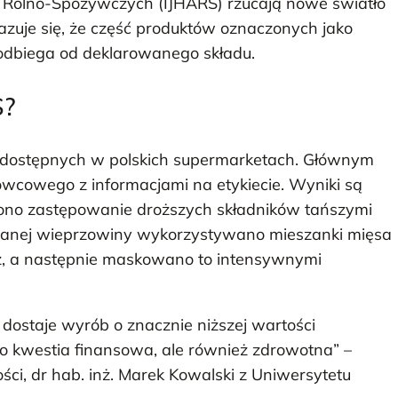
w Rolno-Spożywczych (IJHARS) rzucają nowe światło
zuje się, że część produktów oznaczonych jako
 odbiega od deklarowanego składu.
S?
s dostępnych w polskich supermarketach. Głównym
owcowego z informacjami na etykiecie. Wyniki są
zono zastępowanie droższych składników tańszymi
wanej wieprzowiny wykorzystywano mieszanki mięsa
cz, a następnie maskowano to intensywnymi
dostaje wyrób o znacznie niższej wartości
lko kwestia finansowa, ale również zdrowotna” –
ci, dr hab. inż. Marek Kowalski z Uniwersytetu