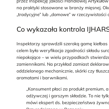
przez Inspekcję Jakości Handlowej Artykułó
na praktyki stosowane w branży mięsnej. Oka
„tradycyjne” lub „domowe” w rzeczywistości
Co wykazała kontrola IJHAR
Inspektorzy sprawdzili szeroką gamę kiełba
celem była weryfikacja zgodności składu sur
niepokojące – w wielu przypadkach stwierd
zamiennikami. Na przykład zamiast deklaro
oddzielonego mechanicznie, skórki czy tłusz
aromatami i barwnikami.
„Konsument płaci za produkt premium, a 
odżywczej i gorszym składzie. To nie ty
mówi ekspert ds. bezpieczeństwa żywnoś