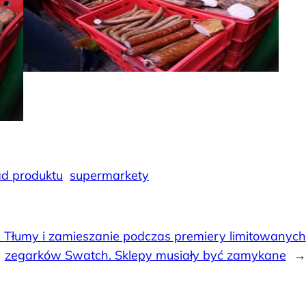
ad produktu
supermarkety
:
Tłumy i zamieszanie podczas premiery limitowanych
zegarków Swatch. Sklepy musiały być zamykane
→