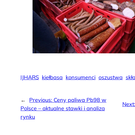
IJHARS
kiełbasa
konsumenci
oszustwa
skł
←
Previous:
Ceny paliwa Pb98 w
Next
Polsce – aktualne stawki i analiza
rynku