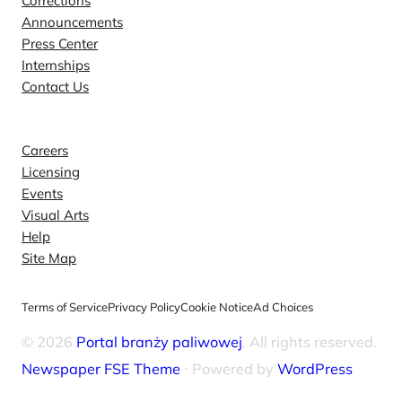
Corrections
Announcements
Press Center
Internships
Contact Us
Explore
Careers
Licensing
Events
Visual Arts
Help
Site Map
Terms of Service
Privacy Policy
Cookie Notice
Ad Choices
© 2026
Portal branży paliwowej
. All rights reserved.
Newspaper FSE Theme
⋅ Powered by
WordPress