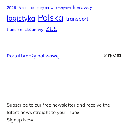
kierowcy
2026
Biedronka
ceny paliw
emerytura
Polska
logistyka
transport
ZUS
transport ciężarowy
X
Facebook
Instag
Linke
Portal branży paliwowej
Our Newsletters
Subscribe to our free newsletter and receive the
latest news straight to your inbox.
Signup Now
News