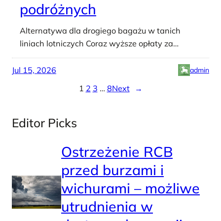
podróżnych
Alternatywa dla drogiego bagażu w tanich
liniach lotniczych Coraz wyższe opłaty za…
Jul 15, 2026
admin
1
2
3
…
8
Next
→
Editor Picks
Ostrzeżenie RCB
przed burzami i
wichurami – możliwe
utrudnienia w