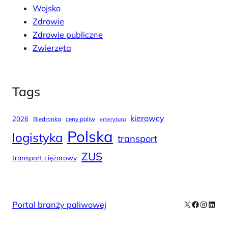
Wojsko
Zdrowie
Zdrowie publiczne
Zwierzęta
Tags
kierowcy
2026
Biedronka
ceny paliw
emerytura
Polska
logistyka
transport
ZUS
transport ciężarowy
X
Facebook
Instag
Linke
Portal branży paliwowej