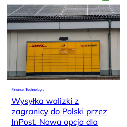
Finanse
, 
Technologie
Wysyłka walizki z
zagranicy do Polski przez
InPost. Nowa opcja dla