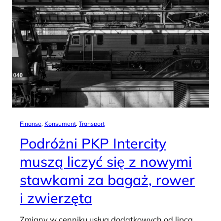
Finanse
, 
Konsument
, 
Transport
Podróżni PKP Intercity
muszą liczyć się z nowymi
stawkami za bagaż, rower
i zwierzęta
Zmiany w cenniku usług dodatkowych od lipca